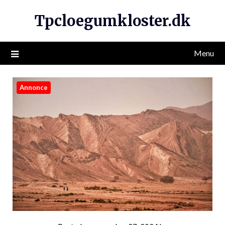
Tpcloegumkloster.dk
Menu
Annonce