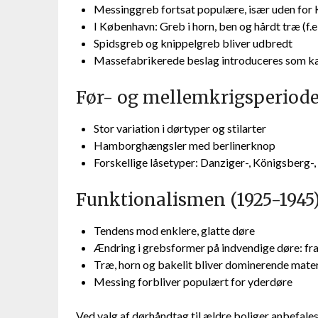
Messinggreb fortsat populære, især uden for
I København: Greb i horn, ben og hårdt træ (f.
Spidsgreb og knippelgreb bliver udbredt
Massefabrikerede beslag introduceres som k
Før- og mellemkrigsperiode
Stor variation i dørtyper og stilarter
Hamborghængsler med berlinerknop
Forskellige låsetyper: Danziger-, Königsberg-
Funktionalismen (1925-1945
Tendens mod enklere, glatte døre
Ændring i grebsformer på indvendige døre: fra
Træ, horn og bakelit bliver dominerende mater
Messing forbliver populært for yderdøre
Ved valg af dørhåndtag til ældre boliger anbefale