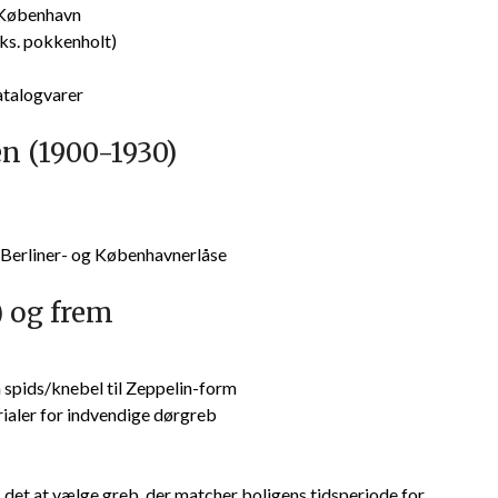
 København
eks. pokkenholt)
atalogvarer
n (1900-1930)
, Berliner- og Københavnerlåse
) og frem
 spids/knebel til Zeppelin-form
ialer for indvendige dørgreb
s det at vælge greb, der matcher boligens tidsperiode for