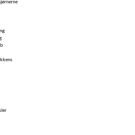
hjørnerne
ing
g
eb
okkens
ler