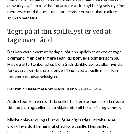
ansvarligt spil en bevidst indsats for at beskytte sig selv og sine
nærmeste mod de negative konsekvenser, som ukontrolleret
spil kan medføre.
Tegn på at din spillelyst er ved at
tage overhånd
Det kan være svært at opdage, når ens spillelyst er ved at tage
overhånd, men der er flere tegn, du bør være opmærksom på.
Hvis du ofte tænker på spil, også når du ikke spiller, eller hvis du
forsøger at vinde tabte penge tilbage ved at spille mere, kan
det være et advarselssignal.
Her kan du
læse mere om MariaCasino
.
Andre tegn kan være, at du spiller for flere penge eller i længere
tid end planlagt, eller at du skjuler dit spil for familie og venner.
Måske oplever du også, at du føler dig rastløs, irritabel eller
urolig, hvis du ikke har mulighed for at spille. Hvis spillet