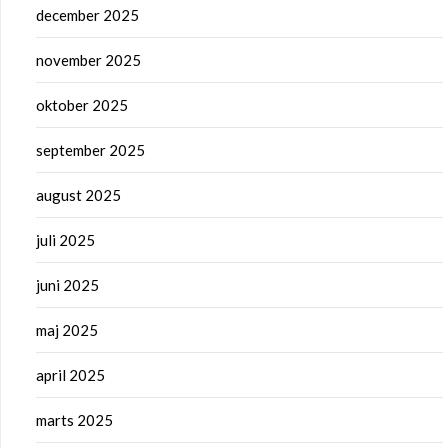
december 2025
november 2025
oktober 2025
september 2025
august 2025
juli 2025
juni 2025
maj 2025
april 2025
marts 2025