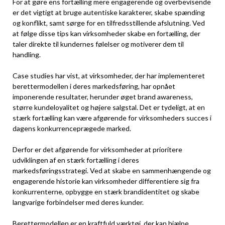
For at gøre ens fortælling mere engagerende og overbevisende
er det vigtigt at bruge autentiske karakterer, skabe spænding
og konflikt, samt sørge for en tilfredsstillende afslutning. Ved
at følge disse tips kan virksomheder skabe en fortælling, der
taler direkte til kundernes følelser og motiverer dem til
handling.
Case studies har vist, at virksomheder, der har implementeret
berettermodellen i deres markedsføring, har opnået
imponerende resultater, herunder øget brand awareness,
større kundeloyalitet og højere salgstal. Det er tydeligt, at en
stærk fortælling kan være afgørende for virksomheders succes i
dagens konkurrenceprægede marked.
Derfor er det afgørende for virksomheder at prioritere
udviklingen af en stærk fortælling i deres
markedsføringsstrategi. Ved at skabe en sammenhængende og
engagerende historie kan virksomheder differentiere sig fra
konkurrenterne, opbygge en stærk brandidentitet og skabe
langvarige forbindelser med deres kunder.
Berettermodellen er en kraftfuld værktøj, der kan hjælpe