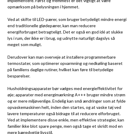
implementere. Først og fremmest er det vigtigt at være
opmærksom på belysningen i hjemmet.
Ved at skifte til LED-pærer, som bruger betydeligt mindre energi
end traditionelle glødepærer, kan man reducere
energiforbruget betragteligt. Det er også en god idé at slukke
lys i rum, der ikke er i brug, og udnytte naturligt dagslys så
meget som muligt.
Derudover kan man overveje at installere programmerbare
termostater, som optimerer opvarmning og nedkøling baseret
på familiens daglige rutiner, hvilket kan føre til betydelige
besparelser.
Husholdningsapparater bør vælges med energieffektivitet for
øje; apparater med energimærkning A+++ bruger mindre strøm
og er mere miljøvenlige. Endelig kan små ændringer som at fylde
opvaskemaskinen helt, inden den startes, og at vaske tøj ved
lavere temperaturer også bidrage til at reducere elforbruget.
Ved at implementere disse enkle, men effektive strategier, kan
familier ikke blot spare penge, men også tage et skridt mod en
mere bæredygtig livsstil.