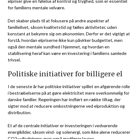
elpriser give en følelse af kontrol og tryghed, som er essentiel
for familiens mentale velvære.
Det skaber plads til at fokusere på andre aspekter af
familielivet, såsom kvalitetstid og fælles aktiviteter, uden
konstant at bekymre sig om økonomien. Derfor er det vigtigt at
forstå, hvordan elpriserne ikke kun påvirker budgettet, men
også den mentale sundhed i hjemmet, og hvordan en
stabilisering heraf kan være en investering i familiens samlede
trivsel.
Politiske initiativer for billigere el
I de seneste år har politiske initiativer spillet en afgørende rolle
i bestræbelserne på at gøre elektricitet mere overkommelig for
danske familier. Regeringen har indført en række tiltag, der
sigter mod at reducere omkostningerne ved elproduktion og
distribution.
Et af de centrale initiativer er investeringen i vedvarende
energikilder, såsom vind- og solenergi, som ikke alene reducerer
CO2-udledninger, men også medfører lavere