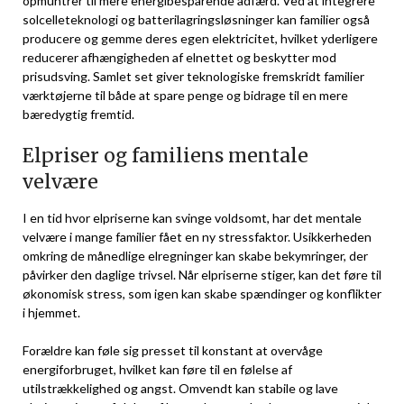
opmuntrer til mere energibesparende adfærd. Ved at integrere
solcelleteknologi og batterilagringsløsninger kan familier også
producere og gemme deres egen elektricitet, hvilket yderligere
reducerer afhængigheden af elnettet og beskytter mod
prisudsving. Samlet set giver teknologiske fremskridt familier
værktøjerne til både at spare penge og bidrage til en mere
bæredygtig fremtid.
Elpriser og familiens mentale
velvære
I en tid hvor elpriserne kan svinge voldsomt, har det mentale
velvære i mange familier fået en ny stressfaktor. Usikkerheden
omkring de månedlige elregninger kan skabe bekymringer, der
påvirker den daglige trivsel. Når elpriserne stiger, kan det føre til
økonomisk stress, som igen kan skabe spændinger og konflikter
i hjemmet.
Forældre kan føle sig presset til konstant at overvåge
energiforbruget, hvilket kan føre til en følelse af
utilstrækkelighed og angst. Omvendt kan stabile og lave