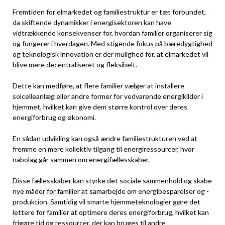
Fremtiden for elmarkedet og familiestruktur er tæt forbundet,
da skiftende dynamikker i energisektoren kan have
vidtrækkende konsekvenser for, hvordan familier organiserer sig
og fungerer i hverdagen. Med stigende fokus på bæredygtighed
og teknologisk innovation er der mulighed for, at elmarkedet vil
blive mere decentraliseret og fleksibelt.
Dette kan medføre, at flere familier vælger at installere
solcelleanlæg eller andre former for vedvarende energikilder i
hjemmet, hvilket kan give dem større kontrol over deres
energiforbrug og økonomi.
En sådan udvikling kan også ændre familiestrukturen ved at
fremme en mere kollektiv tilgang til energiressourcer, hvor
nabolag går sammen om energifællesskaber.
Disse fællesskaber kan styrke det sociale sammenhold og skabe
nye måder for familier at samarbejde om energibesparelser og -
produktion. Samtidig vil smarte hjemmeteknologier gøre det
lettere for familier at optimere deres energiforbrug, hvilket kan
frigøre tid og ressourcer, der kan bruges til andre