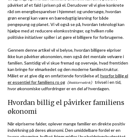
påvirket af et fald i prisen på el. Derudover vil vi give konkrete
råd om energibesparelser i hjemmet og undersøge, hvordan
grøn energi kan være en bæredygtig løsning for både
pengepung og planet. Vi vil også se på, hvordan teknologi kan
hjælpe med at reducere elomkostninger, og hvilken rolle
politiske initiativer spiller i at gøre el billigere for forbrugerne.
Gennem denne artikel vil vi belyse, hvordan billigere elpriser
ikke kun påvirker økonomien, men også det mentale velvære i
familien. Samtidig vil vi skue fremad og overveje, hvad fremtiden
kan bringe for elmarkedet og den moderne familiestruktur.
Målet er at give dig en omfattende forståelse af,
hvorfor billig el
er essentiel for familiens ro og
trivsel i en tid,
hvor økonomiske udfordringer er en del af hverdagen.
Hvordan billig el påvirker familiens
økonomi
Når elpriserne falder, oplever mange familier en direkte positiv
indvirkning på deres økonomi. Den umiddelbare fordel er en
lavere elregning, hvilket frigør midler i husholdningsbudgettet.