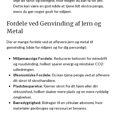
veje dit skrot og beregne, hvor meget du kan få for det.
Dette kan være en god måde at tjene lidt ekstra penge,
mens du gør noget godt for miljøet.
Fordele ved Genvinding af Jern og
Metal
Der er mange fordele ved at aflevere jern og metal til
genvinding, både for miljøet og for dig personligt:
Miljømæssige Fordele
: Reducerer behovet for minedrift
og nyudvinding, hvilket sparer energi og mindsker CO2-
udledningen.
Økonomiske Fordele
: Du kan tjene penge ved at aflevere
dit skrot til skrothandlere.
Pladsbesparelse
: Fjerner skrot fra dit hjem eller din
virksomhed, hvilket skaber mere plads og en mere ryddelig
omgivelser.
Bæredygtighed
: Bidrager til en cirkulær økonomi, hvor
materialer genbruges og ressourcer bevares.