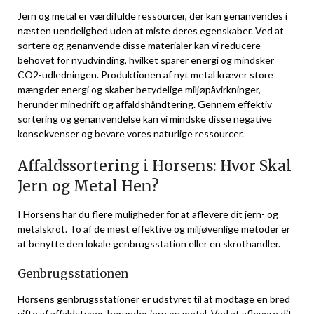
Jern og metal er værdifulde ressourcer, der kan genanvendes i
næsten uendelighed uden at miste deres egenskaber. Ved at
sortere og genanvende disse materialer kan vi reducere
behovet for nyudvinding, hvilket sparer energi og mindsker
CO2-udledningen. Produktionen af nyt metal kræver store
mængder energi og skaber betydelige miljøpåvirkninger,
herunder minedrift og affaldshåndtering. Gennem effektiv
sortering og genanvendelse kan vi mindske disse negative
konsekvenser og bevare vores naturlige ressourcer.
Affaldssortering i Horsens: Hvor Skal
Jern og Metal Hen?
I Horsens har du flere muligheder for at aflevere dit jern- og
metalskrot. To af de mest effektive og miljøvenlige metoder er
at benytte den lokale genbrugsstation eller en skrothandler.
Genbrugsstationen
Horsens genbrugsstationer er udstyret til at modtage en bred
vifte af affaldstyper, herunder jern og metal. Ved at aflevere dit