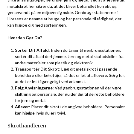
metalskrot her sikrer du, at det bliver behandlet korrekt og
genanvendt på en miljøvenlig måde. Genbrugsstationerne i
Horsens er nemme at bruge og har personale til rådighed, der
kan hjælpe dig med sorteringen.
Hvordan Gør Du?
Sortér Dit Affald
: Inden du tager til genbrugsstationen,
sortér dit affald derhjemme. Jern og metal skal adskilles fra
andre materialer som plastik og elektronik.
Transportér Dit Skrot
: Læg dit metalskrot i passende
beholdere eller køretøjer, så det er let at aflevere. Sørg for,
at det er let tilgængeligt ved ankomst.
Følg Anvisningerne
: Ved genbrugsstationen vil der være
skiltning og personale, der guider dig til de rette beholdere
for jern og metal.
Aflever
: Placer dit skrot i de angivne beholdere. Personalet
kan hjælpe, hvis du er i tvivl.
Skrothandleren