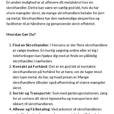
En anden mulighed er at aflevere dit metalskrot hos en
skrothandler. Dette kan være en særlig god idé, hvis du har
store mængder skrot, da mange skrothandlere betaler for jern
og metal. Skrothandlere har den nødvendige ekspertise og
faciliteter til at håndtere og genanvende skrot effektivt.
Hvordan Gør Du?
Find en Skrothandler
: I Horsens er der flere skrothandlere
at vælge imellem. En hurtig søgning online eller et kig i
telefonbogen kan hjælpe dig med at finde en pålidelig
skrothandler i nærheden.
Kontakt på Forhånd
: Det er en god idé at kontakte
skrothandleren på forhånd for at høre, om de tager imod
den type metal, du har, og hvad prisen er. Mange
skrothandlere tilbyder også afhentning af større mængder
skrot.
Sortér og Transportér
: Som med genbrugsstationen, sørg
for at sortere dit skrot hjemmefra og transportere det
sikkert til skrothandleren.
Aflever og Få Betaling
: Ved ankomst vil skrothandleren