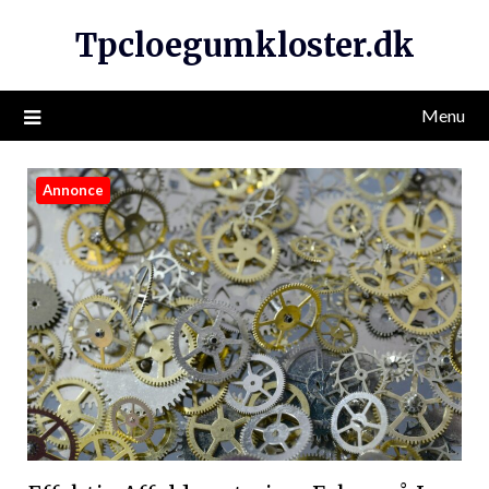
Tpcloegumkloster.dk
Menu
Annonce