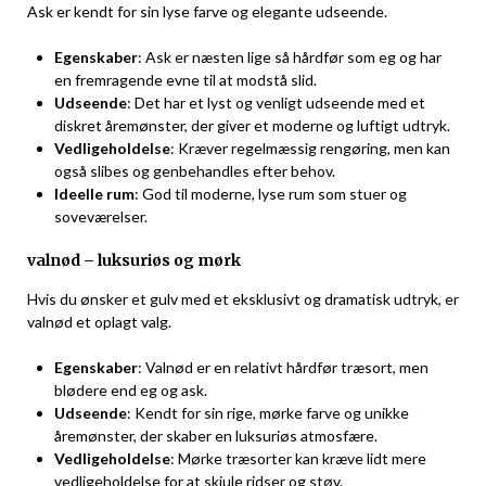
Ask er kendt for sin lyse farve og elegante udseende.
Egenskaber
: Ask er næsten lige så hårdfør som eg og har
en fremragende evne til at modstå slid.
Udseende
: Det har et lyst og venligt udseende med et
diskret åremønster, der giver et moderne og luftigt udtryk.
Vedligeholdelse
: Kræver regelmæssig rengøring, men kan
også slibes og genbehandles efter behov.
Ideelle rum
: God til moderne, lyse rum som stuer og
soveværelser.
valnød – luksuriøs og mørk
Hvis du ønsker et gulv med et eksklusivt og dramatisk udtryk, er
valnød et oplagt valg.
Egenskaber
: Valnød er en relativt hårdfør træsort, men
blødere end eg og ask.
Udseende
: Kendt for sin rige, mørke farve og unikke
åremønster, der skaber en luksuriøs atmosfære.
Vedligeholdelse
: Mørke træsorter kan kræve lidt mere
vedligeholdelse for at skjule ridser og støv.