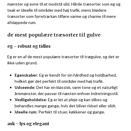
mønster og evne til at modstå slid. Hårde træsorter som eg og
teak er ideelle til områder med høj trafik, mens blødere
træsorter som fyrretræ kan tilføre varme og charme til mere
afslappede rum.
de mest populære træsorter til gulve
eg – robust og tidløs
Eg er en af de mest populære træsorter til trægulve, og det er
ikke uden grund.
Egenskaber
: Eg er kendt for sin hårdhed og holdbarhed,
hvilket gør det perfekt til områder med høj trafik.
Udseende
: Det har en klassisk, varm tone og et naturligt
åremønster, der passer til næsten enhver indretningsstil.
Vedligeholdelse
: Eg er let at pleje og kan slibes og
behandles mange gange, hvis det bliver ridset eller slidt.
Ideelle rum
: Perfekt til stuer, køkkener og gange.
ask – lys og elegant