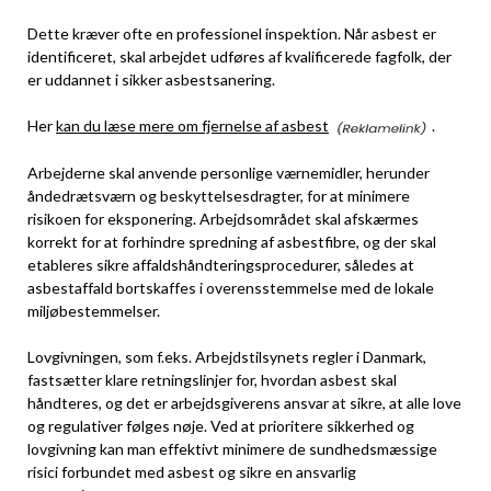
Dette kræver ofte en professionel inspektion. Når asbest er
identificeret, skal arbejdet udføres af kvalificerede fagfolk, der
er uddannet i sikker asbestsanering.
Her
kan du læse mere om fjernelse af asbest
.
Arbejderne skal anvende personlige værnemidler, herunder
åndedrætsværn og beskyttelsesdragter, for at minimere
risikoen for eksponering. Arbejdsområdet skal afskærmes
korrekt for at forhindre spredning af asbestfibre, og der skal
etableres sikre affaldshåndteringsprocedurer, således at
asbestaffald bortskaffes i overensstemmelse med de lokale
miljøbestemmelser.
Lovgivningen, som f.eks. Arbejdstilsynets regler i Danmark,
fastsætter klare retningslinjer for, hvordan asbest skal
håndteres, og det er arbejdsgiverens ansvar at sikre, at alle love
og regulativer følges nøje. Ved at prioritere sikkerhed og
lovgivning kan man effektivt minimere de sundhedsmæssige
risici forbundet med asbest og sikre en ansvarlig