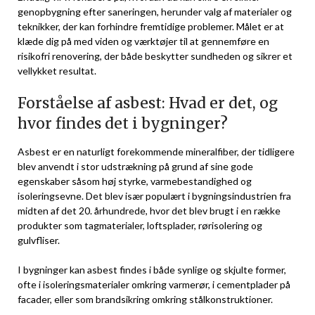
genopbygning efter saneringen, herunder valg af materialer og
teknikker, der kan forhindre fremtidige problemer. Målet er at
klæde dig på med viden og værktøjer til at gennemføre en
risikofri renovering, der både beskytter sundheden og sikrer et
vellykket resultat.
Forståelse af asbest: Hvad er det, og
hvor findes det i bygninger?
Asbest er en naturligt forekommende mineralfiber, der tidligere
blev anvendt i stor udstrækning på grund af sine gode
egenskaber såsom høj styrke, varmebestandighed og
isoleringsevne. Det blev især populært i bygningsindustrien fra
midten af det 20. århundrede, hvor det blev brugt i en række
produkter som tagmaterialer, loftsplader, rørisolering og
gulvfliser.
I bygninger kan asbest findes i både synlige og skjulte former,
ofte i isoleringsmaterialer omkring varmerør, i cementplader på
facader, eller som brandsikring omkring stålkonstruktioner.