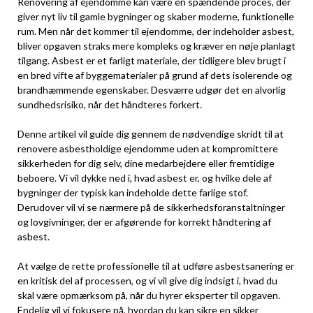
Renovering af ejendomme kan være en spændende proces, der
giver nyt liv til gamle bygninger og skaber moderne, funktionelle
rum. Men når det kommer til ejendomme, der indeholder asbest,
bliver opgaven straks mere kompleks og kræver en nøje planlagt
tilgang. Asbest er et farligt materiale, der tidligere blev brugt i
en bred vifte af byggematerialer på grund af dets isolerende og
brandhæmmende egenskaber. Desværre udgør det en alvorlig
sundhedsrisiko, når det håndteres forkert.
Denne artikel vil guide dig gennem de nødvendige skridt til at
renovere asbestholdige ejendomme uden at kompromittere
sikkerheden for dig selv, dine medarbejdere eller fremtidige
beboere. Vi vil dykke ned i, hvad asbest er, og hvilke dele af
bygninger der typisk kan indeholde dette farlige stof.
Derudover vil vi se nærmere på de sikkerhedsforanstaltninger
og lovgivninger, der er afgørende for korrekt håndtering af
asbest.
At vælge de rette professionelle til at udføre asbestsanering er
en kritisk del af processen, og vi vil give dig indsigt i, hvad du
skal være opmærksom på, når du hyrer eksperter til opgaven.
Endelig vil vi fokusere på, hvordan du kan sikre en sikker