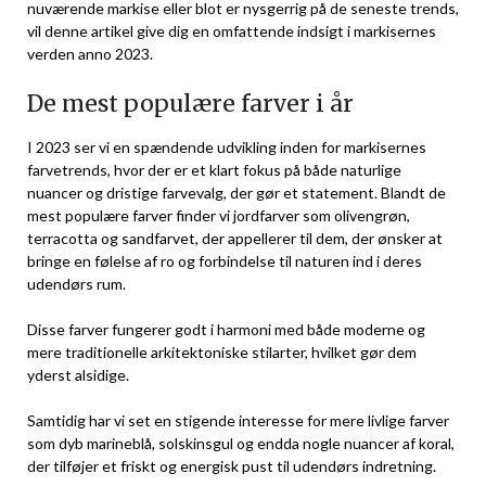
nuværende markise eller blot er nysgerrig på de seneste trends,
vil denne artikel give dig en omfattende indsigt i markisernes
verden anno 2023.
De mest populære farver i år
I 2023 ser vi en spændende udvikling inden for markisernes
farvetrends, hvor der er et klart fokus på både naturlige
nuancer og dristige farvevalg, der gør et statement. Blandt de
mest populære farver finder vi jordfarver som olivengrøn,
terracotta og sandfarvet, der appellerer til dem, der ønsker at
bringe en følelse af ro og forbindelse til naturen ind i deres
udendørs rum.
Disse farver fungerer godt i harmoni med både moderne og
mere traditionelle arkitektoniske stilarter, hvilket gør dem
yderst alsidige.
Samtidig har vi set en stigende interesse for mere livlige farver
som dyb marineblå, solskinsgul og endda nogle nuancer af koral,
der tilføjer et friskt og energisk pust til udendørs indretning.