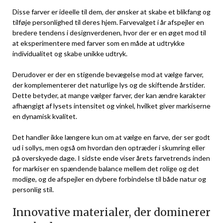
Disse farver er ideelle til dem, der ønsker at skabe et blikfang og
tilføje personlighed til deres hjem. Farvevalget i år afspejler en
bredere tendens i designverdenen, hvor der er en øget mod til
at eksperimentere med farver som en måde at udtrykke
individualitet og skabe unikke udtryk.
Derudover er der en stigende bevægelse mod at vælge farver,
der komplementerer det naturlige lys og de skiftende årstider.
Dette betyder, at mange vælger farver, der kan ændre karakter
afhængigt af lysets intensitet og vinkel, hvilket giver markiserne
en dynamisk kvalitet.
Det handler ikke længere kun om at vælge en farve, der ser godt
ud i sollys, men også om hvordan den optræder i skumring eller
på overskyede dage. I sidste ende viser årets farvetrends inden
for markiser en spændende balance mellem det rolige og det
modige, og de afspejler en dybere forbindelse til både natur og
personlig stil.
Innovative materialer, der dominerer