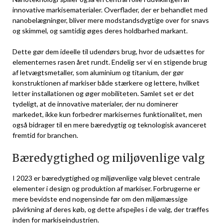
innovative markisematerialer. Overflader, der er behandlet med
nanobelægninger, bliver mere modstandsdygtige over for snavs
og skimmel, og samtidig øges deres holdbarhed markant.
Dette gør dem ideelle til udendørs brug, hvor de udsættes for
elementernes rasen året rundt. Endelig ser vi en stigende brug
af letvægtsmetaller, som aluminium og titanium, der gør
konstruktionen af markiser både stærkere og lettere, hvilket
letter installationen og øger mobiliteten. Samlet set er det
tydeligt, at de innovative materialer, der nu dominerer
markedet, ikke kun forbedrer markisernes funktionalitet, men
også bidrager til en mere bæredygtig og teknologisk avanceret
fremtid for branchen.
Bæredygtighed og miljøvenlige valg
I 2023 er bæredygtighed og miljøvenlige valg blevet centrale
elementer i design og produktion af markiser. Forbrugerne er
mere bevidste end nogensinde før om den miljømæssige
påvirkning af deres køb, og dette afspejles i de valg, der træffes
inden for markiseindustrien.