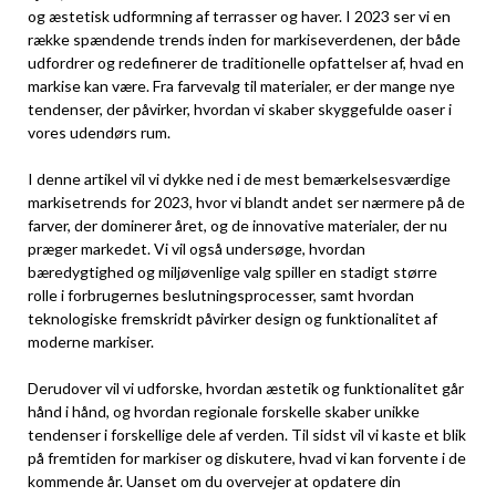
og æstetisk udformning af terrasser og haver. I 2023 ser vi en
række spændende trends inden for markiseverdenen, der både
udfordrer og redefinerer de traditionelle opfattelser af, hvad en
markise kan være. Fra farvevalg til materialer, er der mange nye
tendenser, der påvirker, hvordan vi skaber skyggefulde oaser i
vores udendørs rum.
I denne artikel vil vi dykke ned i de mest bemærkelsesværdige
markisetrends for 2023, hvor vi blandt andet ser nærmere på de
farver, der dominerer året, og de innovative materialer, der nu
præger markedet. Vi vil også undersøge, hvordan
bæredygtighed og miljøvenlige valg spiller en stadigt større
rolle i forbrugernes beslutningsprocesser, samt hvordan
teknologiske fremskridt påvirker design og funktionalitet af
moderne markiser.
Derudover vil vi udforske, hvordan æstetik og funktionalitet går
hånd i hånd, og hvordan regionale forskelle skaber unikke
tendenser i forskellige dele af verden. Til sidst vil vi kaste et blik
på fremtiden for markiser og diskutere, hvad vi kan forvente i de
kommende år. Uanset om du overvejer at opdatere din