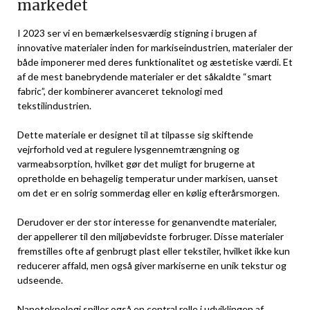
markedet
I 2023 ser vi en bemærkelsesværdig stigning i brugen af
innovative materialer inden for markiseindustrien, materialer der
både imponerer med deres funktionalitet og æstetiske værdi. Et
af de mest banebrydende materialer er det såkaldte “smart
fabric”, der kombinerer avanceret teknologi med
tekstilindustrien.
Dette materiale er designet til at tilpasse sig skiftende
vejrforhold ved at regulere lysgennemtrængning og
varmeabsorption, hvilket gør det muligt for brugerne at
opretholde en behagelig temperatur under markisen, uanset
om det er en solrig sommerdag eller en kølig efterårsmorgen.
Derudover er der stor interesse for genanvendte materialer,
der appellerer til den miljøbevidste forbruger. Disse materialer
fremstilles ofte af genbrugt plast eller tekstiler, hvilket ikke kun
reducerer affald, men også giver markiserne en unik tekstur og
udseende.
Nanoteknologi spiller også en central rolle i udviklingen af