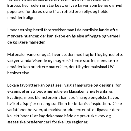
Europa, hvor solen er stærkest, er lyse farver som beige og hvid
populære for deres evne til at reflektere sollys og holde
områder kølige.
I modsætning hertil foretrækker man i de nordiske lande ofte
mørkere nuancer, der kan skabe en følelse af hygge og varme i
de køligere måneder.
Materialer varierer også, hvor steder med høj luftfugtighed ofte
vælger vandafvisende og mug-resistente stoffer, mens tørre
områder kan prioritere materialer, der tilbyder maksimal UV-
beskyttelse.
Lokale favoritter kan også ses i valg af mønstre og designs; for
eksempel er stribede mønstre en klassiker langs Frankrigs
kystlinje, mens blomsterprint kan ses i mange engelske haver,
hvilket afspejler en lang tradition for botanisk inspiration. Disse
variationer betyder, at markiseproducenter ofte tilpasser deres
kollektioner til at imødekomme både de praktiske krav og
æstetiske præferencer i forskellige regioner.