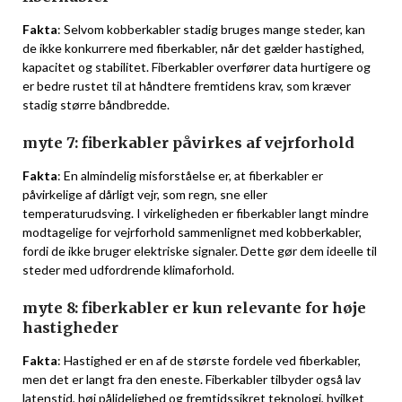
Fakta
: Selvom kobberkabler stadig bruges mange steder, kan
de ikke konkurrere med fiberkabler, når det gælder hastighed,
kapacitet og stabilitet. Fiberkabler overfører data hurtigere og
er bedre rustet til at håndtere fremtidens krav, som kræver
stadig større båndbredde.
myte 7: fiberkabler påvirkes af vejrforhold
Fakta
: En almindelig misforståelse er, at fiberkabler er
påvirkelige af dårligt vejr, som regn, sne eller
temperaturudsving. I virkeligheden er fiberkabler langt mindre
modtagelige for vejrforhold sammenlignet med kobberkabler,
fordi de ikke bruger elektriske signaler. Dette gør dem ideelle til
steder med udfordrende klimaforhold.
myte 8: fiberkabler er kun relevante for høje
hastigheder
Fakta
: Hastighed er en af de største fordele ved fiberkabler,
men det er langt fra den eneste. Fiberkabler tilbyder også lav
latenstid, høj pålidelighed og fremtidssikret teknologi, hvilket