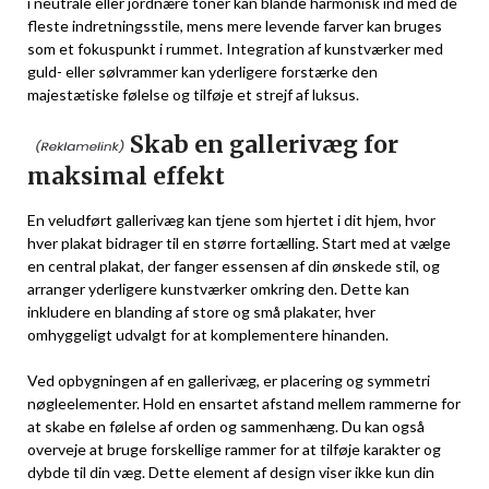
i neutrale eller jordnære toner kan blande harmonisk ind med de
fleste indretningsstile, mens mere levende farver kan bruges
som et fokuspunkt i rummet. Integration af kunstværker med
guld- eller sølvrammer kan yderligere forstærke den
majestætiske følelse og tilføje et strejf af luksus.
Skab en gallerivæg for
maksimal effekt
En veludført gallerivæg kan tjene som hjertet i dit hjem, hvor
hver plakat bidrager til en større fortælling. Start med at vælge
en central plakat, der fanger essensen af din ønskede stil, og
arranger yderligere kunstværker omkring den. Dette kan
inkludere en blanding af store og små plakater, hver
omhyggeligt udvalgt for at komplementere hinanden.
Ved opbygningen af en gallerivæg, er placering og symmetri
nøgleelementer. Hold en ensartet afstand mellem rammerne for
at skabe en følelse af orden og sammenhæng. Du kan også
overveje at bruge forskellige rammer for at tilføje karakter og
dybde til din væg. Dette element af design viser ikke kun din