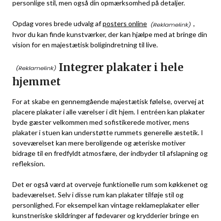
personlige stil, men også din opmærksomhed på detaljer.
Opdag vores brede udvalg af
posters online
,
hvor du kan finde kunstværker, der kan hjælpe med at bringe din
vision for en majestætisk boligindretning til live.
Integrer plakater i hele
hjemmet
For at skabe en gennemgående majestætisk følelse, overvej at
placere plakater i alle værelser i dit hjem. I entréen kan plakater
byde gæster velkommen med sofistikerede motiver, mens
plakater i stuen kan understøtte rummets generelle æstetik. I
soveværelset kan mere beroligende og æteriske motiver
bidrage til en fredfyldt atmosfære, der indbyder til afslapning og
refleksion.
Det er også værd at overveje funktionelle rum som køkkenet og
badeværelset. Selv i disse rum kan plakater tilføje stil og
personlighed. For eksempel kan vintage reklameplakater eller
kunstneriske skildringer af fødevarer og krydderier bringe en