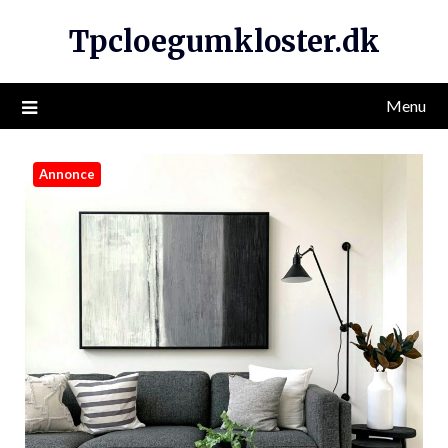
Tpcloegumkloster.dk
Menu
Annonce