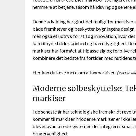
nemmere at betjene, såsom håndsving og senere el
Denne udvikling har gjort det muligt for markiser 
både fremhæver og beskytter bygningens design. I
men også et udtryk for stil og innovation, hvor de
kan tilbyde både skønhed og bæredygtighed. Den his
markiser har formået at tilpasse sig og forblive re
kombinere det bedste fra fortiden med nutidens t
Her kan du
læse mere om altanmarkiser
Moderne solbeskyttelse: Tek
markiser
I de seneste år har teknologiske fremskridt revolu
kommer til markiser. Moderne markiser er ikke læn
blevet avancerede systemer, der integrerer smart 
brugervenlighed.