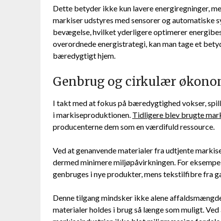
Dette betyder ikke kun lavere energiregninger, 
markiser udstyres med sensorer og automatiske syst
bevægelse, hvilket yderligere optimerer energibes
overordnede energistrategi, kan man tage et bety
bæredygtigt hjem.
Genbrug og cirkulær økono
I takt med at fokus på bæredygtighed vokser, spil
i markiseproduktionen.
Tidligere blev brugte mark
producenterne dem som en værdifuld ressource.
Ved at genanvende materialer fra udtjente markis
dermed minimere miljøpåvirkningen. For eksempel
genbruges i nye produkter, mens tekstilfibre fra 
Denne tilgang mindsker ikke alene affaldsmængd
materialer holdes i brug så længe som muligt. Ved