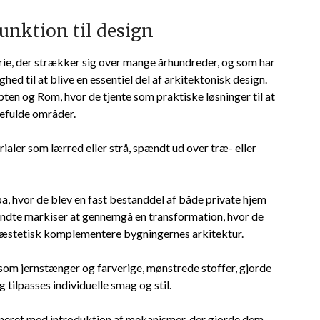
unktion til design
rie, der strækker sig over mange århundreder, og som har
hed til at blive en essentiel del af arkitektonisk design.
ten og Rom, hvor de tjente som praktiske løsninger til at
efulde områder.
rialer som lærred eller strå, spændt ud over træ- eller
a, hvor de blev en fast bestanddel af både private hjem
gyndte markiser at gennemgå en transformation, hvor de
å æstetisk komplementere bygningernes arkitektur.
som jernstænger og farverige, mønstrede stoffer, gjorde
 tilpasses individuelle smag og stil.
fineret med introduktion af mekanismer, der gjorde dem