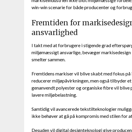
markiseindustrien ikke blot miljømæssige fordele,
win-win scenarie for både producenter og forbrug
Fremtiden for markisedesig
ansvarlighed
I takt med at forbrugere i stigende grad efterspør
miljømæssigt ansvarlige, bevæger markisedesign s
smelter sammen.
Fremtidens markiser vil blive skabt med fokus på 
reducerer miljøpåvirkningen, men også tilbyder e
genanvendt polyester og organiske fibre vil bliv
lavere miljøbelastning.
Samtidig vil avancerede tekstilteknologier muligg
ikke behøver at gå på kompromis med stilen for at
Desuden vil digital designteknologi give produce