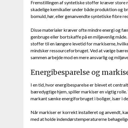
Fremstillingen af syntetiske stoffer kræver store
skadelige kemikalier under både produktion og b
bomuld, hør, eller genanvendte syntetiske fibre r
Disse materialer kræver ofte mindre energi og færr
genbruge eller bortskaffe på en miljøvenlig måde
stoffer til en længere levetid for markiserne, hvi
mindsker ressourceforbruget. Ved at vælge bæred
sammen arbejde mod en mere ansvarlig og miljøvenl
Energibesparelse og markise
I en tid, hvor energibesparelse er blevet et centr
bæredygtige hjem, spiller markiser en vigtig rolle
markant sænke energiforbruget i boliger, især i
Når markiser er korrekt installeret og anvendt, ka
med at holde indendørstemperaturerne behagelige