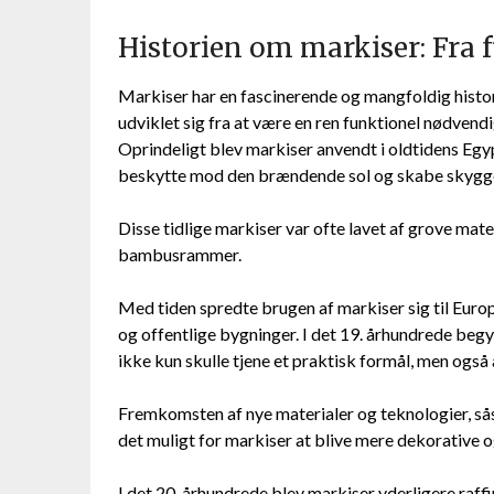
Historien om markiser: Fra f
Markiser har en fascinerende og mangfoldig histo
udviklet sig fra at være en ren funktionel nødvendig
Oprindeligt blev markiser anvendt i oldtidens Egyp
beskytte mod den brændende sol og skabe skygg
Disse tidlige markiser var ofte lavet af grove mate
bambusrammer.
Med tiden spredte brugen af markiser sig til Europ
og offentlige bygninger. I det 19. århundrede be
ikke kun skulle tjene et praktisk formål, men ogs
Fremkomsten af nye materialer og teknologier, så
det muligt for markiser at blive mere dekorative og
I det 20. århundrede blev markiser yderligere raf