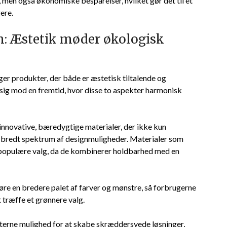
 men også økonomiske besparelser, hvilket gør det til et
ere.
n: Æstetik møder økologisk
ger produkter, der både er æstetisk tiltalende og
ig mod en fremtid, hvor disse to aspekter harmonisk
innovative, bæredygtige materialer, der ikke kun
t bredt spektrum af designmuligheder. Materialer som
e populære valg, da de kombinerer holdbarhed med en
øre en bredere palet af farver og mønstre, så forbrugerne
 træffe et grønnere valg.
nterne mulighed for at skabe skræddersyede løsninger,