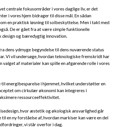
et centrale fokusområder i vores daglige liv, er det
ter i vores hjem bidrager til disse mål. En sådan
som en praktisk løsning til solbeskyttelse. Men i takt med
også. De er gået fra at være simple funktionelle
isk design og bæredygtig innovation.
, fra dens ydmyge begyndelse til dens nuværende status
r. Vi vil undersøge, hvordan teknologiske fremskridt har
valget af materialer kan spille en afgørende rolle i vores
 til energibesparelse i hjemmet, hvilket understøtter en
konceptet om cirkulær økonomi kan integreres i
ksimere ressourceeffektivitet.
arkisedesign, hvor æstetik og økologisk ansvarlighed går
e til en ny forståelse af, hvordan markiser kan være en del
fordringer, vi står overfor i dag.