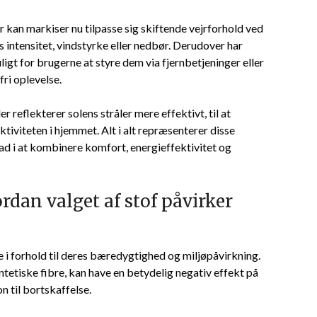
kan markiser nu tilpasse sig skiftende vejrforhold ved
s intensitet, vindstyrke eller nedbør. Derudover har
igt for brugerne at styre dem via fjernbetjeninger eller
ri oplevelse.
 reflekterer solens stråler mere effektivt, til at
viteten i hjemmet. Alt i alt repræsenterer disse
ad i at kombinere komfort, energieffektivitet og
rdan valget af stof påvirker
lle i forhold til deres bæredygtighed og miljøpåvirkning.
ntetiske fibre, kan have en betydelig negativ effekt på
n til bortskaffelse.