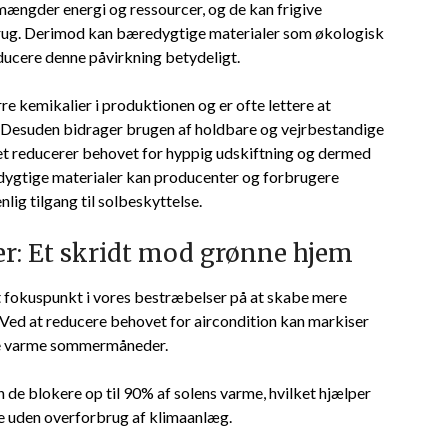
 mængder energi og ressourcer, og de kan frigive
rug. Derimod kan bæredygtige materialer som økologisk
educere denne påvirkning betydeligt.
e kemikalier i produktionen og er ofte lettere at
. Desuden bidrager brugen af holdbare og vejrbestandige
lket reducerer behovet for hyppig udskiftning og dermed
ygtige materialer kan producenter og forbrugere
ig tilgang til solbeskyttelse.
r: Et skridt mod grønne hjem
alt fokuspunkt i vores bestræbelser på at skabe mere
. Ved at reducere behovet for aircondition kan markiser
 de varme sommermåneder.
n de blokere op til 90% af solens varme, hvilket hjælper
 uden overforbrug af klimaanlæg.