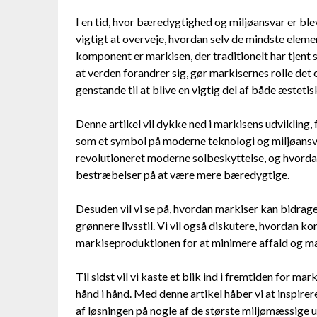
I en tid, hvor bæredygtighed og miljøansvar er blev
vigtigt at overveje, hvordan selv de mindste elemen
komponent er markisen, der traditionelt har tjent 
at verden forandrer sig, gør markisernes rolle det 
genstande til at blive en vigtig del af både æstet
Denne artikel vil dykke ned i markisens udvikling
som et symbol på moderne teknologi og miljøansva
revolutioneret moderne solbeskyttelse, og hvordan 
bestræbelser på at være mere bæredygtige.
Desuden vil vi se på, hvordan markiser kan bidrage
grønnere livsstil. Vi vil også diskutere, hvordan 
markiseproduktionen for at minimere affald og ma
Til sidst vil vi kaste et blik ind i fremtiden for m
hånd i hånd. Med denne artikel håber vi at inspirer
af løsningen på nogle af de største miljømæssige ud