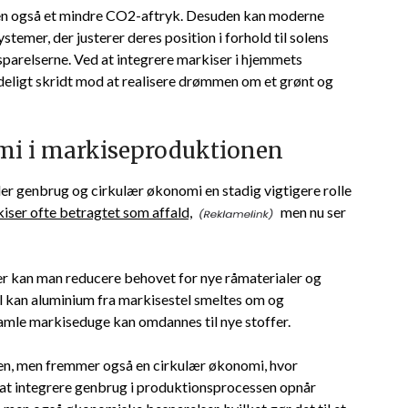
men også et mindre CO2-aftryk. Desuden kan moderne
emer, der justerer deres position i forhold til solens
parelserne. Ved at integrere markiser i hjemmets
deligt skridt mod at realisere drømmen om et grønt og
mi i markiseproduktionen
ler genbrug og cirkulær økonomi en stadig vigtigere rolle
iser ofte betragtet som affald,
men nu ser
er kan man reducere behovet for nye råmaterialer og
 kan aluminium fra markisestel smeltes om og
gamle markiseduge kan omdannes til nye stoffer.
en, men fremmer også en cirkulær økonomi, hvor
 at integrere genbrug i produktionsprocessen opnår