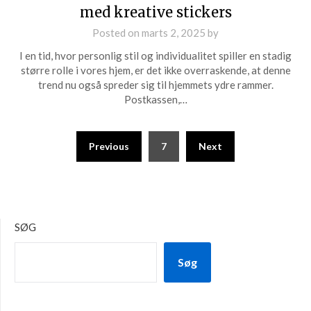
med kreative stickers
Posted on
marts 2, 2025
by
I en tid, hvor personlig stil og individualitet spiller en stadig
større rolle i vores hjem, er det ikke overraskende, at denne
trend nu også spreder sig til hjemmets ydre rammer.
Postkassen,…
Previous
7
Next
SØG
Søg